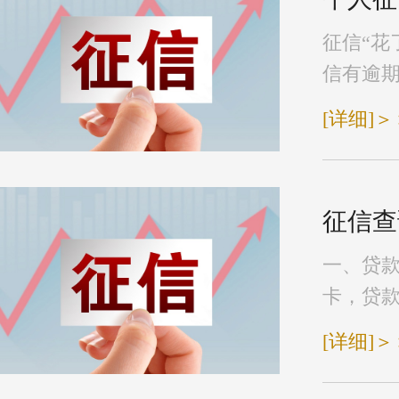
征信“花
信有逾期
[详细]＞
征信查
一、贷
卡，贷款
[详细]＞